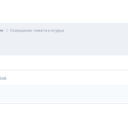
ия
Освещение томата и огурца
ой.