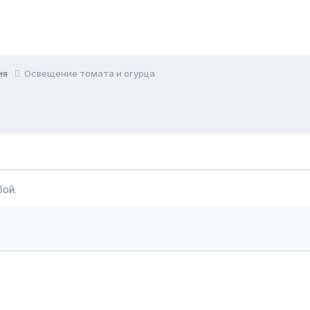
ия
Освещение томата и огурца
ой.