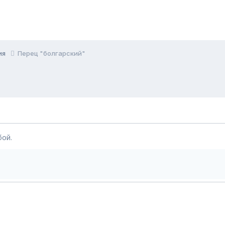
ия
Перец "болгарский"
ой.