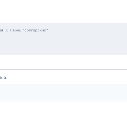
ия
Перец "болгарский"
ой.