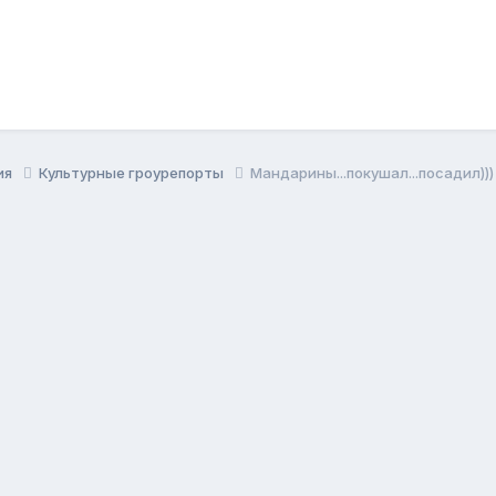
ия
Культурные гроурепорты
Мандарины...покушал...посадил)))