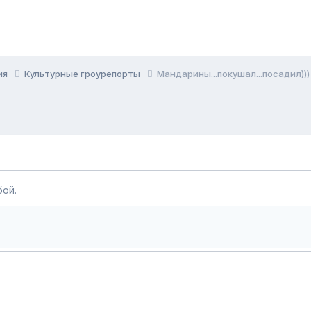
ия
Культурные гроурепорты
Мандарины...покушал...посадил)))
ой.