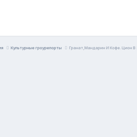
ия
Культурные гроурепорты
Гранат,Мандарин И Кофе. Цион В