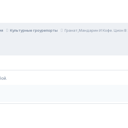
ия
Культурные гроурепорты
Гранат,Мандарин И Кофе. Цион В
ой.