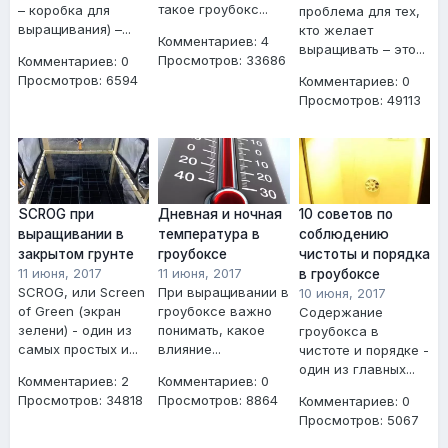
такое гроубокс...
– коробка для
проблема для тех,
выращивания) –...
кто желает
Комментариев: 4
выращивать – это...
Просмотров: 33686
Комментариев: 0
Просмотров: 6594
Комментариев: 0
Просмотров: 49113
SCROG при
Дневная и ночная
10 советов по
выращивании в
температура в
соблюдению
закрытом грунте
гроубоксе
чистоты и порядка
11 июня, 2017
11 июня, 2017
в гроубоксе
SCROG, или Screen
При выращивании в
10 июня, 2017
of Green (экран
гроубоксе важно
Содержание
зелени) - один из
понимать, какое
гроубокса в
самых простых и...
влияние...
чистоте и порядке -
один из главных...
Комментариев: 2
Комментариев: 0
Просмотров: 34818
Просмотров: 8864
Комментариев: 0
Просмотров: 5067