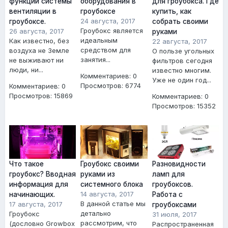
функции системы
оборудования в
для гроубокса. Где
вентиляции в
гроубоксе
купить, как
24 августа, 2017
гроубоксе.
собрать своими
Гроубокс является
26 августа, 2017
руками
идеальным
Как известно, без
22 августа, 2017
средством для
воздуха не Земле
О пользе угольных
занятия...
не выживают ни
фильтров сегодня
люди, ни...
известно многим.
Комментариев: 0
Уже не один год...
Просмотров: 6774
Комментариев: 0
Просмотров: 15869
Комментариев: 0
Просмотров: 15352
Что такое
Гроубокс своими
Разновидности
гроубокс? Вводная
руками из
ламп для
информация для
системного блока
гроубоксов.
14 августа, 2017
начинающих.
Работа с
В данной статье мы
17 августа, 2017
гроубоксами
детально
Гроубокс
31 июля, 2017
рассмотрим, что
(дословно Growbox
Распространенная