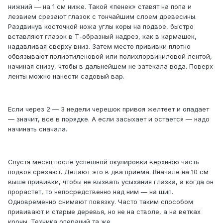
нижний — на 1 см ниже. Такой «пенек» ставят на попа и
лезвием срезают глазок с тончайшим слоем древесины.
Раздвинув косточкой ножа углы коры на подвое, быстро
вставляют глазок в Т-образный надрез, как в кармашек,
надавливая сверху вниз. Затем место прививки плотно
обвязывают полиэтиленовой или полихлорвиниловой лентой,
начиная снизу, чтобы в дальнейшем не затекала вода. Поверх
ленты можно нанести садовый вар.
Если через 2 — 3 недели черешок привоя желтеет и опадает
— значит, все в порядке. А если засыхает и остается — надо
начинать сначала.
Спустя месяц после успешной окулировки верхнюю часть
подвоя срезают. Делают это в два приема. Вначале на 10 см
выше прививки, чтобы не вызвать усыхания глазка, а когда он
прорастет, то непосредственно над ним — на шип.
Одновременно снимают повязку. Часто таким способом
прививают и старые деревья, но не на стволе, а на ветках
кроны. Техника операций та же.