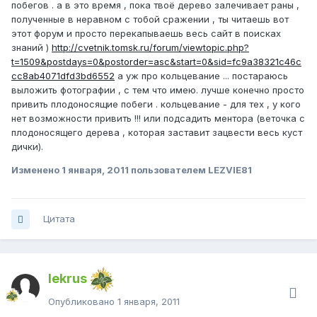
побегов . а в это время , пока твоё дерево залечивает раны ,
полученные в неравном с тобой сражении , ты читаешь вот
этот форум и просто перекапываешь весь сайт в поисках
знаний )
http://cvetnik.tomsk.ru/forum/viewtopic.php?
t=1509&postdays=0&postorder=asc&start=0&sid=fc9a38321c46c
cc8ab4071dfd3bd6552
а уж про кольцевание ... постараюсь
выложить фотографии , с тем что имею. лучше конечно просто
привить плодоносящие побеги . кольцевание - для тех , у кого
нет возможности привить !!! или подсадить ментора (веточка с
плодоносящего дерева , которая заставит зацвести весь куст
дички).
Изменено
1 января, 2011
пользователем LEZVIE81
Цитата
lekrus
Опубликовано
1 января, 2011