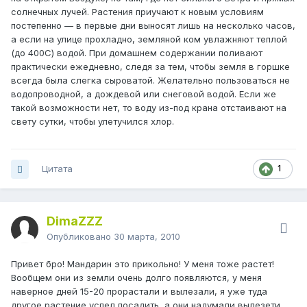
солнечных лучей. Растения приучают к новым условиям
постепенно — в первые дни выносят лишь на несколько часов,
а если на улице прохладно, земляной ком увлажняют теплой
(до 400С) водой. При домашнем содержании поливают
практически ежедневно, следя за тем, чтобы земля в горшке
всегда была слегка сыроватой. Желательно пользоваться не
водопроводной, а дождевой или снеговой водой. Если же
такой возможности нет, то воду из-под крана отстаивают на
свету сутки, чтобы улетучился хлор.
Цитата
1
DimaZZZ
Опубликовано
30 марта, 2010
Привет бро! Мандарин это прикольно! У меня тоже растет!
Вообщем они из земли очень долго появляются, у меня
наверное дней 15-20 прорастали и вылезали, я уже туда
другое растение успел посадить, а они надумали вылезети