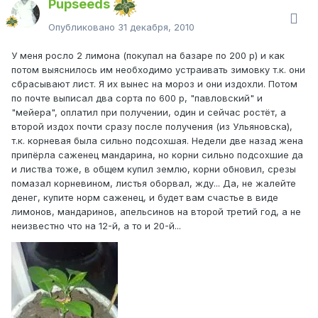
Pupseeds
Опубликовано
31 декабря, 2010
У меня росло 2 лимона (покупал на базаре по 200 р) и как
потом выяснилось им необходимо устраивать зимовку т.к. они
сбрасывают лист. Я их вынес на мороз и они издохли. Потом
по почте выписал два сорта по 600 р, "павловский" и
"мейера", оплатил при получении, один и сейчас ростёт, а
второй издох почти сразу после получения (из Ульяновска),
т.к. корневая была сильно подсохшая. Недели две назад жена
припёрла саженец мандарина, но корни сильно подсохшие да
и листва тоже, в общем купил землю, корни обновил, срезы
помазал корневином, листья оборвал, жду... Да, не жалейте
денег, купите норм саженец, и будет вам счастье в виде
лимонов, мандаринов, апельсинов на второй третий год, а не
неизвeстно что на 12-й, а то и 20-й...