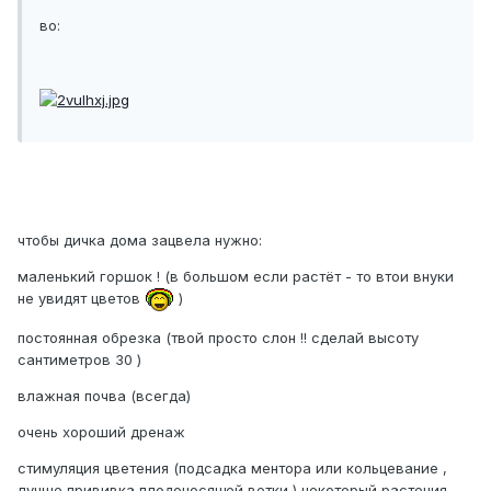
во:
чтобы дичка дома зацвела нужно:
маленький горшок ! (в большом если растёт - то втои внуки
не увидят цветов
)
постоянная обрезка (твой просто слон !! сделай высоту
сантиметров 30 )
влажная почва (всегда)
очень хороший дренаж
стимуляция цветения (подсадка ментора или кольцевание ,
лучше прививка плодоносящей ветки ) некоторый растения