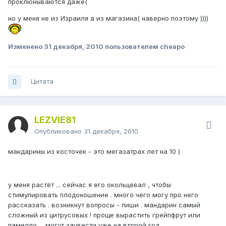
проклюнываются даже(
но у меня не из Израиля а из магазина( наверно поэтому ))))
Изменено
31 декабря, 2010
пользователем cheapo
Цитата
LEZVIE81
Опубликовано
31 декабря, 2010
мандарины из косточек - это мегазатрах лет на 10 )
у меня растёт ... сейчас я его окольцевал , чтобы
стимулировать плодоношение . много чего могу про него
рассказать . возникнут вопросы - пиши . мандарин самый
сложный из цитрусовых ! проще вырастить грейпфрут или
памелло ... могут зацвести уже на второй год .