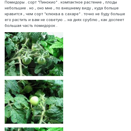
Помидоры . сорт "Пинокио" . компактное растение , плоды
небольшие . но , оно мне , по внешнему виду , куда больше
нравится , чем сорт "клюква в сахаре" . точно не буду больше
его растить и вам не советую ... на днях срублю , как доспеет
большая часть помидорок .