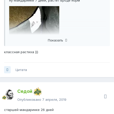
ну Мандаринке 7 дней, растет вроде норм
Показать
классная растиха )))
Цитата
Седой
Опубликовано
7 апреля, 2019
сегодня полив будет вместе с девками шо рядом растут
старшей мандаринке 26 дней