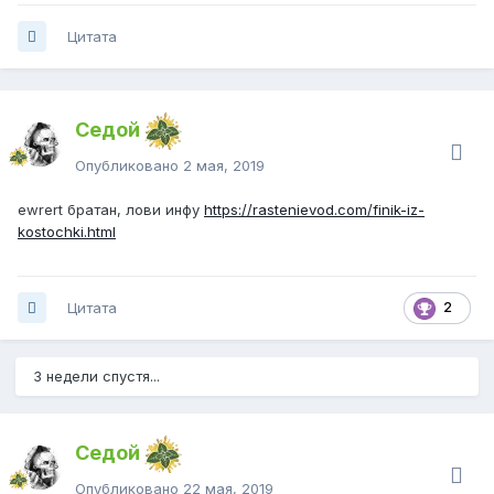
Цитата
Седой
Опубликовано
2 мая, 2019
ewrert
братан, лови инфу
https://rastenievod.com/finik-iz-
kostochki.html
Цитата
2
3 недели спустя...
Седой
Опубликовано
22 мая, 2019