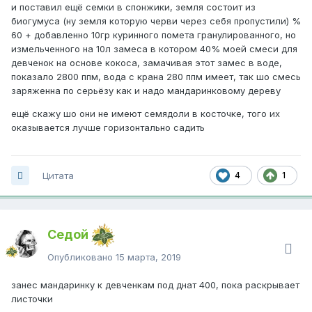
и поставил ещё семки в спонжики, земля состоит из
биогумуса (ну земля которую черви через себя пропустили) %
60 + добавленно 10гр куринного помета гранулированного, но
измельченного на 10л замеса в котором 40% моей смеси для
девченок на основе кокоса, замачивая этот замес в воде,
показало 2800 ппм, вода с крана 280 ппм имеет, так шо смесь
заряженна по серьёзу как и надо мандаринковому дереву
ещё скажу шо они не имеют семядоли в косточке, того их
оказывается лучше горизонтально садить
Цитата
4
1
Седой
Опубликовано
15 марта, 2019
занес мандаринку к девченкам под днат 400, пока раскрывает
листочки