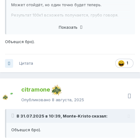
Может отойдёт, но один точно будет теперь.
Результат 100к1 всхожеть получается, грубо говоря.
Что-то пошло не так, мои семена были вперемешку с
Показать
покупными.
Объешся бро).
Цитата
1
citramone
Опубликовано
8 августа, 2025
В 31.07.2025 в 10:39, Monte-Kristo сказал:
Объешся бро).