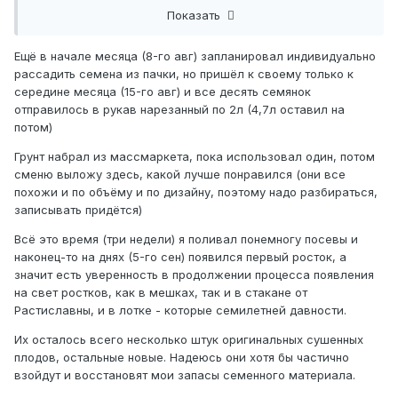
Показать
Ещё в начале месяца (8-го авг) запланировал индивидуально
рассадить семена из пачки, но пришёл к своему только к
середине месяца (15-го авг) и все десять семянок
отправилось в рукав нарезанный по 2л (4,7л оставил на
потом)
Грунт набрал из массмаркета, пока использовал один, потом
сменю выложу здесь, какой лучше понравился (они все
похожи и по объёму и по дизайну, поэтому надо разбираться,
записывать придётся)
Всё это время (три недели) я поливал понемногу посевы и
наконец-то на днях (5-го сен) появился первый росток, а
значит есть уверенность в продолжении процесса появления
на свет ростков, как в мешках, так и в стакане от
Растиславны, и в лотке - которые семилетней давности.
Их осталось всего несколько штук оригинальных сушенных
плодов, остальные новые. Надеюсь они хотя бы частично
взойдут и восстановят мои запасы семенного материала.