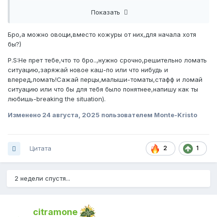
Показать
Бро,а можно овощи,вместо кожуры от них,для начала хотя
бы?)
P.S:Не прет тебе,что то бро..,нужно срочно,решительно ломать
ситуацию,заряжай новое каш-по или что нибудь и
вперед,ломать!Сажай перцы,малыши-томаты,стафф и ломай
ситуацию или что бы для тебя было понятнее,напишу как ты
любишь-breaking the situation).
Изменено
24 августа, 2025
пользователем Monte-Kristo
Цитата
2
1
2 недели спустя...
citramone