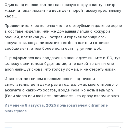
Один плод вполне хватает на горячую острую пасту с литр
жижи, а такая лохань на весь день порой такому крестьянину
Будет видно, мои или какие-то новые, я свои как пять
как Я...
пальцев помню визуально.
Предпочтительнее конечно что-то с отрубями и цельное зерно
в составе изделий, или же домашняя лапша с кожурой
овощей, вот такая дичь острая и горячая вообще огонь
получается, когда автоматика естb на плите и готовить
вообще лень, а тем более если есть чугун или wok.
Ещё оформился как продавец на площадке* пишите в ЛС, тут
выложу если только будет актив, а то какой-то фигни мне
anon напишут снова, что голову ломай, и не стереть никак.
И так хватает писем о взломе раз в год точно и
вымогательстве и даже раз в год взломах моего игрового
аккаунта с каких-то хостов, вроде India. но есть ведь vpn.
(Если steam или mail есть активность, то сразу взламывают)
Изменено
8 августа, 2025
пользователем citramone
Marketplace