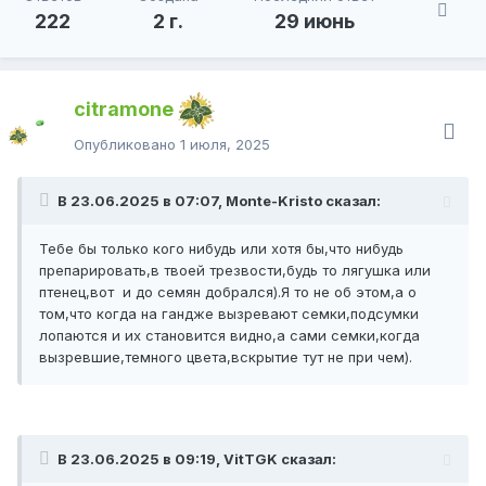
чистоты эксперимента на первый раз.
222
2 г.
29 июнь
Ну ничего, дальше я проведу эксперимент повторно и
проверю это с 99% точностью, и ещё пересчитав
семена.
citramone
(Так как отправки продолжаются, пишите в личку по
Опубликовано
1 июля, 2025
поводу этого, там дам нормальный ответ по конкретнее)
Он совсем трухлявый конечно, но зато он оригинальный,
В 23.06.2025 в 07:07, Monte-Kristo сказал:
закалённый и правильно хранился.
Посмотрим, что с него вырастет!
Тебе бы только кого нибудь или хотя бы,что нибудь
препарировать,в твоей трезвости,будь то лягушка или
(Отправляю такой бонусом, когда заказывают -
птенец,вот и до семян добрался).Я то не об этом,а о
повозиться со стариной иногда прикольно, а иногда
том,что когда на гандже вызревают семки,подсумки
просто полезно, кому как короче вообще)
лопаются и их становится видно,а сами семки,когда
вызревшие,темного цвета,вскрытие тут не при чем).
В 23.06.2025 в 09:19, VitTGK сказал: